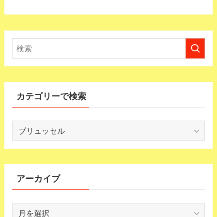
カテゴリーで検索
カ
テ
ゴ
リ
ー
アーカイブ
で
検
ア
索