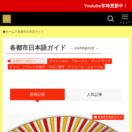
Youtube常時更新中！ ins
メニュー
ホーム
各都市日本語ガイド
各都市日本語ガイド
– category –
各都市日本語ガイド
ブリュッセル
ブルージュ
アントワープ
ゲント
フランドル地方
ワロン地方
ナミュール
リエージュ
新着記事
人気記事
各都市日本語ガイド