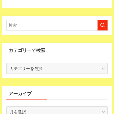
カテゴリーで検索
カ
テ
ゴ
リ
ー
アーカイブ
で
検
ア
索