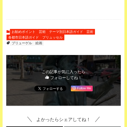
お勧めポイント
芸術
テーマ別日本語ガイド
芸術
各都市日本語ガイド
ブリュッセル
ブリューゲル
絵画
この記事が気に入ったら
フォローしてね！
Follow Me
よかったらシェアしてね！